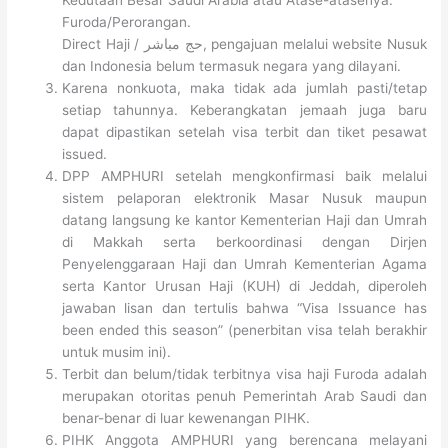
Kedutaan Besar Saudi Arabia atau Atase-atasenya.
Furoda/Perorangan.
Direct Haji / حج مباشر, pengajuan melalui website Nusuk
dan Indonesia belum termasuk negara yang dilayani.
Karena nonkuota, maka tidak ada jumlah pasti/tetap
setiap tahunnya. Keberangkatan jemaah juga baru
dapat dipastikan setelah visa terbit dan tiket pesawat
issued.
DPP AMPHURI setelah mengkonfirmasi baik melalui
sistem pelaporan elektronik Masar Nusuk maupun
datang langsung ke kantor Kementerian Haji dan Umrah
di Makkah serta berkoordinasi dengan Dirjen
Penyelenggaraan Haji dan Umrah Kementerian Agama
serta Kantor Urusan Haji (KUH) di Jeddah, diperoleh
jawaban lisan dan tertulis bahwa “Visa Issuance has
been ended this season” (penerbitan visa telah berakhir
untuk musim ini).
Terbit dan belum/tidak terbitnya visa haji Furoda adalah
merupakan otoritas penuh Pemerintah Arab Saudi dan
benar-benar di luar kewenangan PIHK.
PIHK Anggota AMPHURI yang berencana melayani