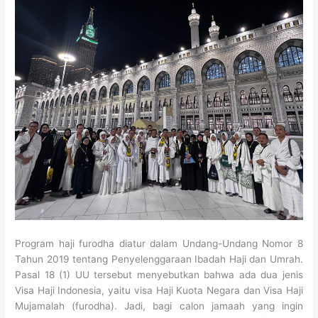
Program haji furodha diatur dalam Undang-Undang Nomor 8
Tahun 2019 tentang Penyelenggaraan Ibadah Haji dan Umrah.
Pasal 18 (1) UU tersebut menyebutkan bahwa ada dua jenis
Visa Haji Indonesia, yaitu visa Haji Kuota Negara dan Visa Haji
Mujamalah (furodha). Jadi, bagi calon jamaah yang ingin