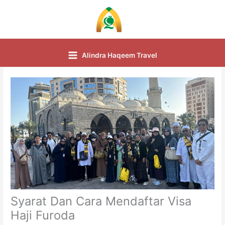
Skip
to
content
Alindra Haqeem Travel
Syarat Dan Cara Mendaftar Visa
Haji Furoda