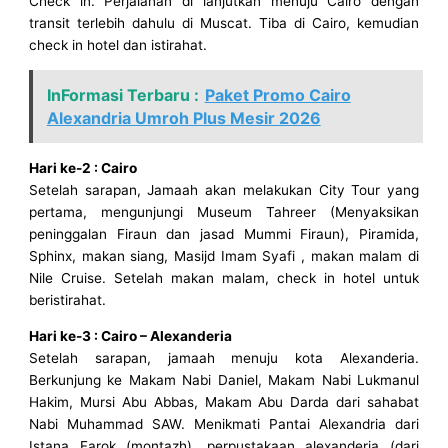
Check in. Perjalanan di lanjutkan menuju Cairo dengan
transit terlebih dahulu di Muscat. Tiba di Cairo, kemudian
check in hotel dan istirahat.
InFormasi Terbaru :
Paket Promo Cairo
Alexandria Umroh Plus Mesir 2026
Hari ke-2 : Cairo
Setelah sarapan, Jamaah akan melakukan City Tour yang
pertama, mengunjungi Museum Tahreer (Menyaksikan
peninggalan Firaun dan jasad Mummi Firaun), Piramida,
Sphinx, makan siang, Masijd Imam Syafi , makan malam di
Nile Cruise. Setelah makan malam, check in hotel untuk
beristirahat.
Hari ke-3 : Cairo – Alexanderia
Setelah sarapan, jamaah menuju kota Alexanderia.
Berkunjung ke Makam Nabi Daniel, Makam Nabi Lukmanul
Hakim, Mursi Abu Abbas, Makam Abu Darda dari sahabat
Nabi Muhammad SAW‎. Menikmati Pantai Alexandria dari
Istana Farok (montazh), perpustakaan alexanderia (dari