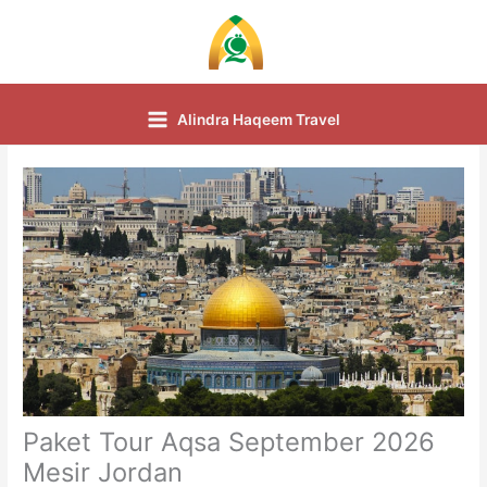
Skip
to
content
Alindra Haqeem Travel
Paket Tour Aqsa September 2026
Mesir Jordan