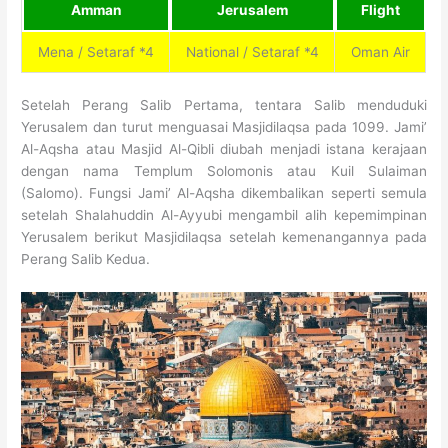
Amman
Jerusalem
Flight
Mena / Setaraf *4
National / Setaraf *4
Oman Air
Setelah Perang Salib Pertama, tentara Salib menduduki
Yerusalem dan turut menguasai Masjidilaqsa pada 1099. Jami’
Al-Aqsha atau Masjid Al-Qibli diubah menjadi istana kerajaan
dengan nama Templum Solomonis atau Kuil Sulaiman
(Salomo). Fungsi Jami’ Al-Aqsha dikembalikan seperti semula
setelah Shalahuddin Al-Ayyubi mengambil alih kepemimpinan
Yerusalem berikut Masjidilaqsa setelah kemenangannya pada
Perang Salib Kedua.