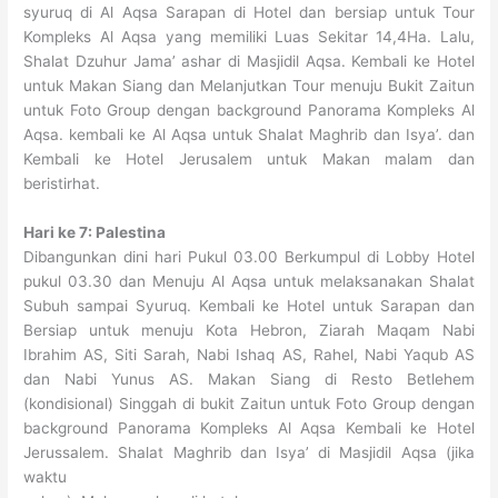
syuruq di Al Aqsa Sarapan di Hotel dan bersiap untuk Tour
Kompleks Al Aqsa yang memiliki Luas Sekitar 14,4Ha. Lalu,
Shalat Dzuhur Jama’ ashar di Masjidil Aqsa. Kembali ke Hotel
untuk Makan Siang dan Melanjutkan Tour menuju Bukit Zaitun
untuk Foto Group dengan background Panorama Kompleks Al
Aqsa. kembali ke Al Aqsa untuk Shalat Maghrib dan Isya’. dan
Kembali ke Hotel Jerusalem untuk Makan malam dan
beristirhat.
Hari ke 7: Palestina
Dibangunkan dini hari Pukul 03.00 Berkumpul di Lobby Hotel
pukul 03.30 dan Menuju Al Aqsa untuk melaksanakan Shalat
Subuh sampai Syuruq. Kembali ke Hotel untuk Sarapan dan
Bersiap untuk menuju Kota Hebron, Ziarah Maqam Nabi
Ibrahim AS, Siti Sarah, Nabi Ishaq AS, Rahel, Nabi Yaqub AS
dan Nabi Yunus AS. Makan Siang di Resto Betlehem
(kondisional) Singgah di bukit Zaitun untuk Foto Group dengan
background Panorama Kompleks Al Aqsa Kembali ke Hotel
Jerussalem. Shalat Maghrib dan Isya’ di Masjidil Aqsa (jika
waktu