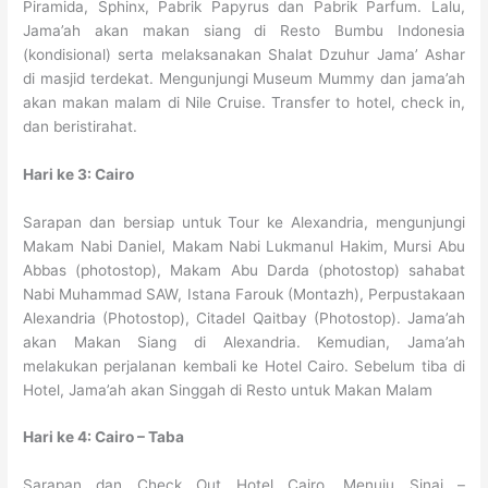
Piramida, Sphinx, Pabrik Papyrus dan Pabrik Parfum. Lalu,
Jama’ah akan makan siang di Resto Bumbu Indonesia
(kondisional) serta melaksanakan Shalat Dzuhur Jama’ Ashar
di masjid terdekat. Mengunjungi Museum Mummy dan jama’ah
akan makan malam di Nile Cruise. Transfer to hotel, check in,
dan beristirahat.
Hari ke 3: Cairo
Sarapan dan bersiap untuk Tour ke Alexandria, mengunjungi
Makam Nabi Daniel, Makam Nabi Lukmanul Hakim, Mursi Abu
Abbas (photostop), Makam Abu Darda (photostop) sahabat
Nabi Muhammad SAW, Istana Farouk (Montazh), Perpustakaan
Alexandria (Photostop), Citadel Qaitbay (Photostop). Jama’ah
akan Makan Siang di Alexandria. Kemudian, Jama’ah
melakukan perjalanan kembali ke Hotel Cairo. Sebelum tiba di
Hotel, Jama’ah akan Singgah di Resto untuk Makan Malam
Hari ke 4: Cairo – Taba
Sarapan dan Check Out Hotel Cairo. Menuju Sinai –