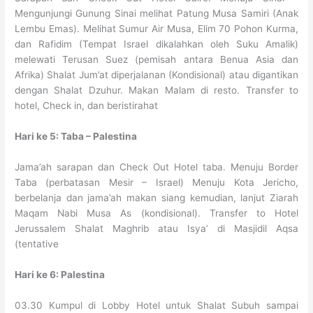
Mengunjungi Gunung Sinai melihat Patung Musa Samiri (Anak
Lembu Emas). Melihat Sumur Air Musa, Elim 70 Pohon Kurma,
dan Rafidim (Tempat Israel dikalahkan oleh Suku Amalik)
melewati Terusan Suez (pemisah antara Benua Asia dan
Afrika) Shalat Jum’at diperjalanan (Kondisional) atau digantikan
dengan Shalat Dzuhur. Makan Malam di resto. Transfer to
hotel, Check in, dan beristirahat
Hari ke 5: Taba – Palestina
Jama’ah sarapan dan Check Out Hotel taba. Menuju Border
Taba (perbatasan Mesir – Israel) Menuju Kota Jericho,
berbelanja dan jama’ah makan siang kemudian, lanjut Ziarah
Maqam Nabi Musa As (kondisional). Transfer to Hotel
Jerussalem Shalat Maghrib atau Isya’ di Masjidil Aqsa
(tentative
Hari ke 6: Palestina
03.30 Kumpul di Lobby Hotel untuk Shalat Subuh sampai