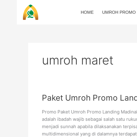
Skip
to
HOME
UMROH PROMO
content
umroh maret
Paket
Paket Umroh Promo Land
Umroh
Promo
Promo Paket Umroh Promo Landing Madina
Landing
adalah ibadah wajib sebagai salah satu ruku
Madinah
menjadi sunnah apabila dilaksanakan terpis
2025
multidimensional yang di dalamnya terdapat 