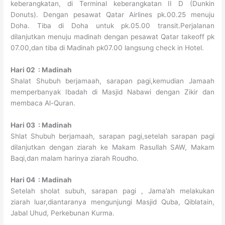
keberangkatan, di Terminal keberangkatan II D (Dunkin
Donuts). Dengan pesawat Qatar Airlines pk.00.25 menuju
Doha. Tiba di Doha untuk pk.05.00 transit.Perjalanan
dilanjutkan menuju madinah dengan pesawat Qatar takeoff pk
07.00,dan tiba di Madinah pk07.00 langsung check in Hotel.
Hari 02 : Madinah
Shalat Shubuh berjamaah, sarapan pagi,kemudian Jamaah
memperbanyak Ibadah di Masjid Nabawi dengan Zikir dan
membaca Al-Quran.
Hari 03 : Madinah
Shlat Shubuh berjamaah, sarapan pagi,setelah sarapan pagi
dilanjutkan dengan ziarah ke Makam Rasullah SAW, Makam
Baqi,dan malam harinya ziarah Roudho.
Hari 04 : Madinah
Setelah sholat subuh, sarapan pagi , Jama’ah melakukan
ziarah luar,diantaranya mengunjungi Masjid Quba, Qiblatain,
Jabal Uhud, Perkebunan Kurma.