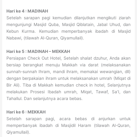
Hari ke 4 : MADINAH
Setelah sarapan pagi kemudian dilanjutkan mengikuti ziarah
mengunjungi Masjid Quba, Masjid Qiblatain, Jabal Uhud, dan
Kebun Kurma. Kemudian memperbanyak ibadah di Masjid
Nabawi, (tilawah Al-Quran, Qiyamullail).
Hari ke 5 : MADINAH – MEKKAH
Persiapan Check Out Hotel, Setelah shalat dzuhur, Anda akan
bersiap berangkat menuju Makkah via darat (melaksanakan
sunnah-sunnah Ihram, mandi ihram, memakai wewangian, dll)
dengan berpakaian ihram untuk melaksanakan umrah (Miqat di
Bir Ali). Tiba di Makkah kemudian check in hotel, Selanjutnya
melakukan Prosesi Ibadah umrah, Miqat, Tawaf, Sa’I, dan
Tahallul. Dan selanjutnya acara bebas.
Hari ke 6 : MEKKAH
Setelah sarapan pagi, acara bebas di anjurkan untuk
memperbanyak ibadah di Masjidil Haram (tilawah Al-Quran,
Qiyamullail).