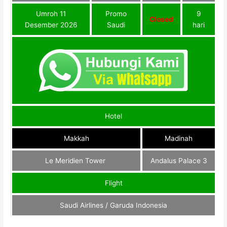
Umroh 11
Promo
9
Closed
Desember 2026
Saudi
hari
Hotel
Makkah
Madinah
Le Meridien Tower
Andalus Palace 3
Flight
Saudi Airlines / Garuda Indonesia