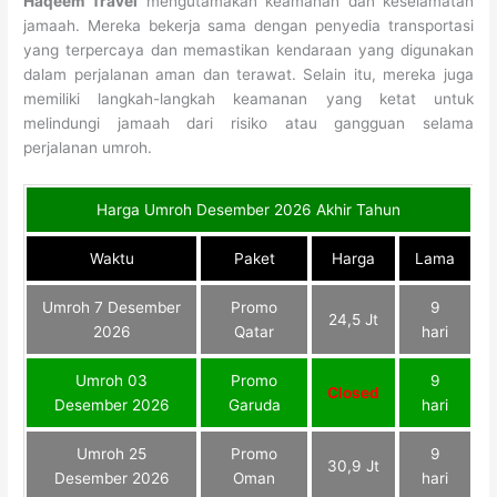
Haqeem Travel
mengutamakan keamanan dan keselamatan
jamaah. Mereka bekerja sama dengan penyedia transportasi
yang terpercaya dan memastikan kendaraan yang digunakan
dalam perjalanan aman dan terawat. Selain itu, mereka juga
memiliki langkah-langkah keamanan yang ketat untuk
melindungi jamaah dari risiko atau gangguan selama
perjalanan umroh.
Harga Umroh Desember 2026 Akhir Tahun
Waktu
Paket
Harga
Lama
Umroh 7 Desember
Promo
9
24,5 Jt
2026
Qatar
hari
Umroh 03
Promo
9
Closed
Desember 2026
Garuda
hari
Umroh 25
Promo
9
30,9 Jt
Desember 2026
Oman
hari