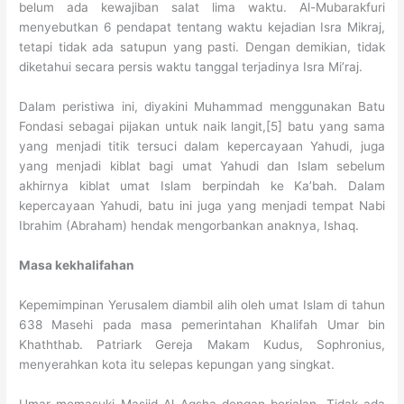
belum ada kewajiban salat lima waktu. Al-Mubarakfuri
menyebutkan 6 pendapat tentang waktu kejadian Isra Mikraj,
tetapi tidak ada satupun yang pasti. Dengan demikian, tidak
diketahui secara persis waktu tanggal terjadinya Isra Mi’raj.
Dalam peristiwa ini, diyakini Muhammad menggunakan Batu
Fondasi sebagai pijakan untuk naik langit,[5] batu yang sama
yang menjadi titik tersuci dalam kepercayaan Yahudi, juga
yang menjadi kiblat bagi umat Yahudi dan Islam sebelum
akhirnya kiblat umat Islam berpindah ke Ka’bah. Dalam
kepercayaan Yahudi, batu ini juga yang menjadi tempat Nabi
Ibrahim (Abraham) hendak mengorbankan anaknya, Ishaq.
Masa kekhalifahan
Kepemimpinan Yerusalem diambil alih oleh umat Islam di tahun
638 Masehi pada masa pemerintahan Khalifah Umar bin
Khaththab. Patriark Gereja Makam Kudus, Sophronius,
menyerahkan kota itu selepas kepungan yang singkat.
Umar memasuki Masjid Al Aqsha dengan berjalan. Tidak ada