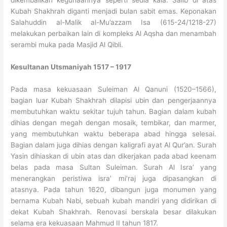
dikembalikan kegunaannya seperti sedia kala. Salib di atas
Kubah Shakhrah diganti menjadi bulan sabit emas. Keponakan
Salahuddin al-Malik al-Mu’azzam Isa (615-24/1218-27)
melakukan perbaikan lain di kompleks Al Aqsha dan menambah
serambi muka pada Masjid Al Qibli.
Kesultanan Utsmaniyah 1517 – 1917
Pada masa kekuasaan Suleiman Al Qanuni (1520–1566),
bagian luar Kubah Shakhrah dilapisi ubin dan pengerjaannya
membutuhkan waktu sekitar tujuh tahun. Bagian dalam kubah
dihias dengan megah dengan mosaik, tembikar, dan marmer,
yang membutuhkan waktu beberapa abad hingga selesai.
Bagian dalam juga dihias dengan kaligrafi ayat Al Qur’an. Surah
Yasin dihiaskan di ubin atas dan dikerjakan pada abad keenam
belas pada masa Sultan Suleiman. Surah Al Isra’ yang
menerangkan peristiwa isra’ mi’raj juga dipasangkan di
atasnya. Pada tahun 1620, dibangun juga monumen yang
bernama Kubah Nabi, sebuah kubah mandiri yang didirikan di
dekat Kubah Shakhrah. Renovasi berskala besar dilakukan
selama era kekuasaan Mahmud II tahun 1817.