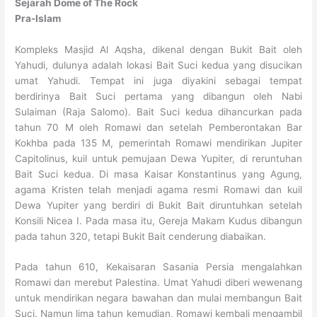
Sejarah Dome of The Rock
Pra-Islam
Kompleks Masjid Al Aqsha, dikenal dengan Bukit Bait oleh
Yahudi, dulunya adalah lokasi Bait Suci kedua yang disucikan
umat Yahudi. Tempat ini juga diyakini sebagai tempat
berdirinya Bait Suci pertama yang dibangun oleh Nabi
Sulaiman (Raja Salomo). Bait Suci kedua dihancurkan pada
tahun 70 M oleh Romawi dan setelah Pemberontakan Bar
Kokhba pada 135 M, pemerintah Romawi mendirikan Jupiter
Capitolinus, kuil untuk pemujaan Dewa Yupiter, di reruntuhan
Bait Suci kedua. Di masa Kaisar Konstantinus yang Agung,
agama Kristen telah menjadi agama resmi Romawi dan kuil
Dewa Yupiter yang berdiri di Bukit Bait diruntuhkan setelah
Konsili Nicea I. Pada masa itu, Gereja Makam Kudus dibangun
pada tahun 320, tetapi Bukit Bait cenderung diabaikan.
Pada tahun 610, Kekaisaran Sasania Persia mengalahkan
Romawi dan merebut Palestina. Umat Yahudi diberi wewenang
untuk mendirikan negara bawahan dan mulai membangun Bait
Suci. Namun lima tahun kemudian, Romawi kembali mengambil