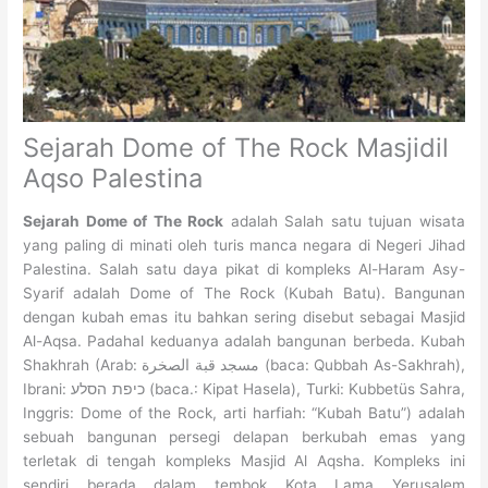
Sejarah Dome of The Rock Masjidil
Aqso Palestina
Sejarah Dome of The Rock
adalah Salah satu tujuan wisata
yang paling di minati oleh turis manca negara di Negeri Jihad
Palestina. Salah satu daya pikat di kompleks Al-Haram Asy-
Syarif adalah Dome of The Rock (Kubah Batu). Bangunan
dengan kubah emas itu bahkan sering disebut sebagai Masjid
Al-Aqsa. Padahal keduanya adalah bangunan berbeda. Kubah
Shakhrah (Arab: مسجد قبة الصخرة (baca: Qubbah As-Sakhrah),
Ibrani: כיפת הסלע (baca.: Kipat Hasela), Turki: Kubbetüs Sahra,
Inggris: Dome of the Rock, arti harfiah: “Kubah Batu”) adalah
sebuah bangunan persegi delapan berkubah emas yang
terletak di tengah kompleks Masjid Al Aqsha. Kompleks ini
sendiri berada dalam tembok Kota Lama Yerusalem