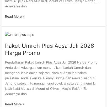
memiliki jejak Nabi Mussa di Mount of Olives, Masjid Rab’ah EL
Adaweiya dan
Read More »
Paket
Umroh
Paket Umroh Plus Aqsa Juli 2026
Plus
Aqsa
Harga Promo
Juli
2026
Pendaftaran Paket Umroh Plus Aqsa Juli 2026 Harga Promo
Harga
Anda dan keluarga akan menunaikan ibadah Umroh dan
Promo
mengenal lebih dalan sejarah Islam di Aqsa jerusalem
palestina. Anda akan ke Allenby Bridge dan makan siang di
Jericho setelah itu mengunjungi objek wisata yang memiliki
jejak Nabi Mussa di Mount of Olives, Masjid Rab’ah EL
Adaweiya dan
Read More »