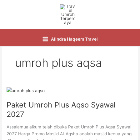
Skip
to
content
Alindra Haqeem Travel
umroh plus aqsa
Paket
Umroh
Paket Umroh Plus Aqso Syawal
Plus
Aqso
2027
Syawal
2027
Assalamualaikum telah dibuka Paket Umroh Plus Aqsa Syawal
2027 Harga Promo Masjid Al-Aqsha adalah masjid kedua yang