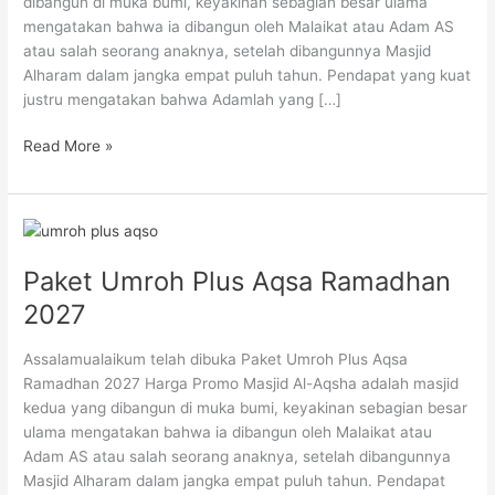
dibangun di muka bumi, keyakinan sebagian besar ulama
mengatakan bahwa ia dibangun oleh Malaikat atau Adam AS
atau salah seorang anaknya, setelah dibangunnya Masjid
Alharam dalam jangka empat puluh tahun. Pendapat yang kuat
justru mengatakan bahwa Adamlah yang […]
Read More »
Paket
Umroh
Paket Umroh Plus Aqsa Ramadhan
Plus
Aqsa
2027
Ramadhan
2027
Assalamualaikum telah dibuka Paket Umroh Plus Aqsa
Ramadhan 2027 Harga Promo Masjid Al-Aqsha adalah masjid
kedua yang dibangun di muka bumi, keyakinan sebagian besar
ulama mengatakan bahwa ia dibangun oleh Malaikat atau
Adam AS atau salah seorang anaknya, setelah dibangunnya
Masjid Alharam dalam jangka empat puluh tahun. Pendapat