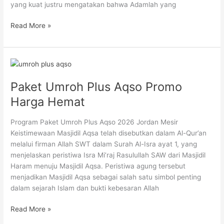
yang kuat justru mengatakan bahwa Adamlah yang
Read More »
Paket
Umroh
Paket Umroh Plus Aqso Promo
Plus
Aqso
Harga Hemat
Promo
Harga
Program Paket Umroh Plus Aqso 2026 Jordan Mesir
Hemat
Keistimewaan Masjidil Aqsa telah disebutkan dalam Al-Qur’an
melalui firman Allah SWT dalam Surah Al-Isra ayat 1, yang
menjelaskan peristiwa Isra Mi’raj Rasulullah SAW dari Masjidil
Haram menuju Masjidil Aqsa. Peristiwa agung tersebut
menjadikan Masjidil Aqsa sebagai salah satu simbol penting
dalam sejarah Islam dan bukti kebesaran Allah
Read More »