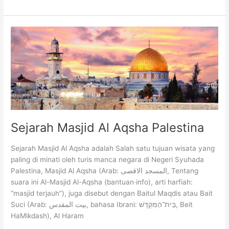
Sejarah
Masjid
Al
Aqsha
Palestina
Sejarah Masjid Al Aqsha Palestina
Sejarah Masjid Al Aqsha adalah Salah satu tujuan wisata yang
paling di minati oleh turis manca negara di Negeri Syuhada
Palestina, Masjid Al Aqsha (Arab: المسجد الاقصى‎, Tentang
suara ini Al-Masjid Al-Aqsha (bantuan·info), arti harfiah:
“masjid terjauh”), juga disebut dengan Baitul Maqdis atau Bait
Suci (Arab: بيت المقدس‎, bahasa Ibrani: בֵּית־הַמִּקְדָּשׁ, Beit
HaMikdash), Al Haram